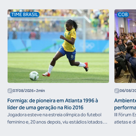
TIME BRASIL
COB
07/08/2026
• 2min
06/08/2
Formiga: de pioneira em Atlanta 1996 à
Ambiente
líder de uma geração na Rio 2016
performa
Jogadora esteve na estreia olímpica do futebol
III Fórum 
feminino e, 20 anos depois, viu estádios lotados
atletas e d
nos Jogos Olímpicos no Brasil
ambientes 