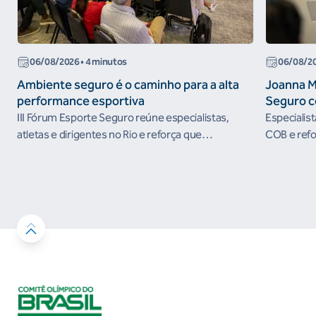
06/08/2026
• 4 minutos
06/08/2
Ambiente seguro é o caminho para a alta
Joanna M
performance esportiva
Seguro c
III Fórum Esporte Seguro reúne especialistas,
Especialis
atletas e dirigentes no Rio e reforça que
COB e refo
ambientes protegidos são condição para o
esportivos
desenvolvimento esportivo e a conquista de
resultados