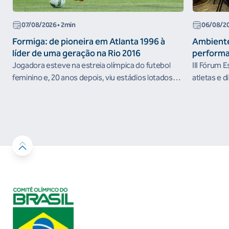
07/08/2026
• 2min
06/08/2
Formiga: de pioneira em Atlanta 1996 à
Ambiente
líder de uma geração na Rio 2016
performa
Jogadora esteve na estreia olímpica do futebol
III Fórum 
feminino e, 20 anos depois, viu estádios lotados
atletas e d
nos Jogos Olímpicos no Brasil
ambientes 
desenvolvi
resultados