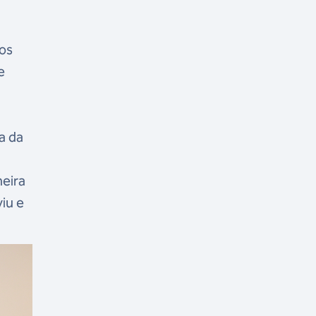
los
e
a da
meira
iu e