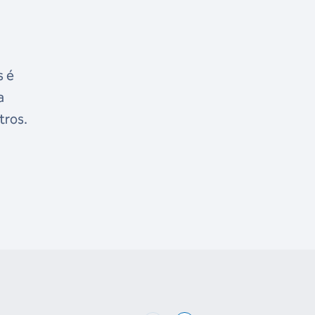
s é
a
tros.