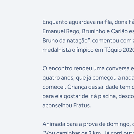
Enquanto aguardava na fila, dona Fá
Emanuel Rego, Bruninho e Carlão es
Bruno da natação”, comentou com a
medalhista olímpico em Tóquio 202
O encontro rendeu uma conversa es
quatro anos, que já começou a nada
comecei. Criança dessa idade tem qu
para ela gostar de ir à piscina, de
aconselhou Fratus.
Animada para a prova de domingo, do
“Vou caminhar os 3 km. Já corri ou