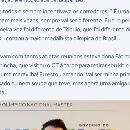
nimação e emoção aos participantes.
 todos e sempre incentivava os corredores. "´É uma
ham mais vezes, sempre vai ser diferente. Eu tiro pe
ira vez foi diferente de Tóquio, que foi diferente d
", contou a maior medalhista olímpica do Brasil.
avam com tantos atletas reunidos estava dona Fátim
ncha, que visitou o CT à tarde para retirar seu kit e
á uma maravilha! Eu estou amando. Vai ser minha pri
ssado eu nem soube que teve, mas agora uma amiga v
da.