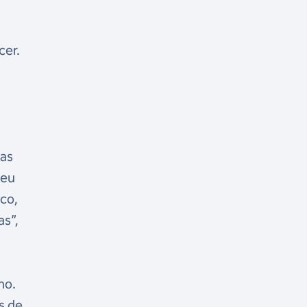
cer.
nas
 eu
ico,
as”,
mo.
s de