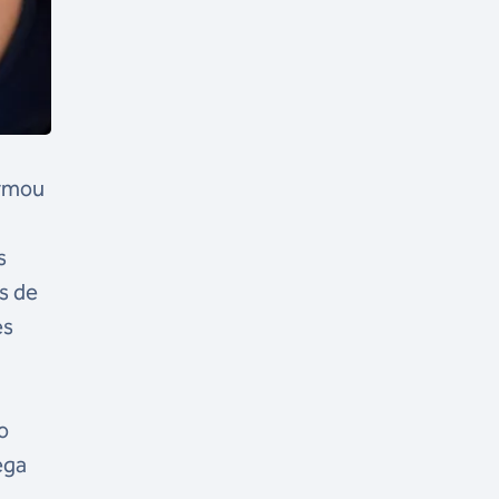
ormou
s
s de
es
o
ega