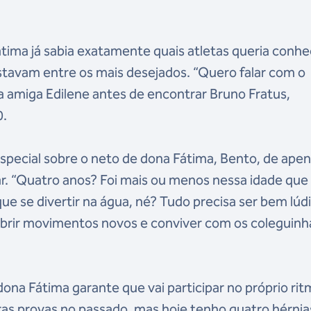
tima já sabia exatamente quais atletas queria conhe
tavam entre os mais desejados. “Quero falar com o
 amiga Edilene antes de encontrar Bruno Fratus,
0.
pecial sobre o neto de dona Fátima, Bento, de ape
r. “Quatro anos? Foi mais ou menos nessa idade que
e se divertir na água, né? Tudo precisa ser bem lúd
scobrir movimentos novos e conviver com os coleguinh
na Fátima garante que vai participar no próprio rit
tras provas no passado, mas hoje tenho quatro hérnia