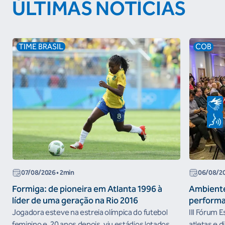
ÚLTIMAS NOTÍCIAS
TIME BRASIL
COB
07/08/2026
• 2min
06/08/2
Formiga: de pioneira em Atlanta 1996 à
Ambiente
líder de uma geração na Rio 2016
performa
Jogadora esteve na estreia olímpica do futebol
III Fórum 
feminino e, 20 anos depois, viu estádios lotados
atletas e d