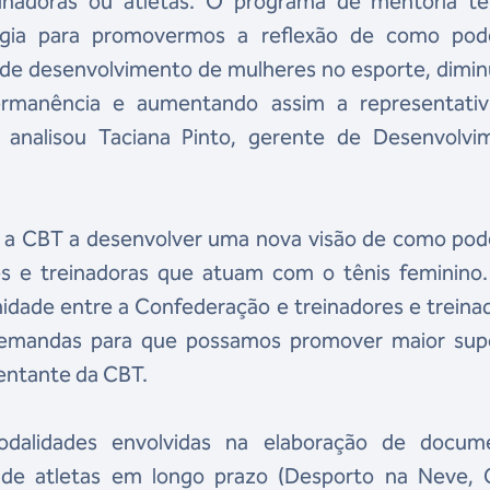
reinadoras ou atletas. O programa de mentoria t
égia para promovermos a reflexão de como po
 de desenvolvimento de mulheres no esporte, dimin
permanência e aumentando assim a representativ
, analisou Taciana Pinto, gerente de Desenvolvi
iou a CBT a desenvolver uma nova visão de como po
es e treinadoras que atuam com o tênis feminino.
dade entre a Confederação e treinadores e treina
 demandas para que possamos promover maior supo
entante da CBT.
alidades envolvidas na elaboração de docum
de atletas em longo prazo (Desporto na Neve, G