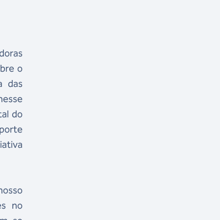
doras
obre o
a das
nesse
tal do
porte
iativa
nosso
es no