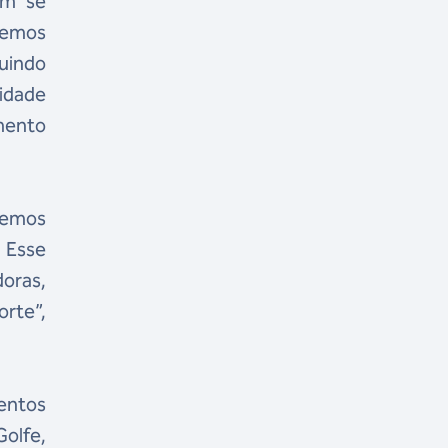
em se
demos
uindo
idade
mento
demos
 Esse
doras,
rte”,
entos
olfe,