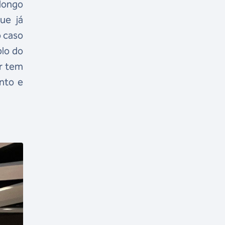
longo
ue já
o caso
plo do
ir tem
ento e