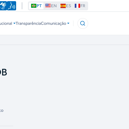
PT
EN
ES
FR
ucional
Transparência
Comunicação
OB
to