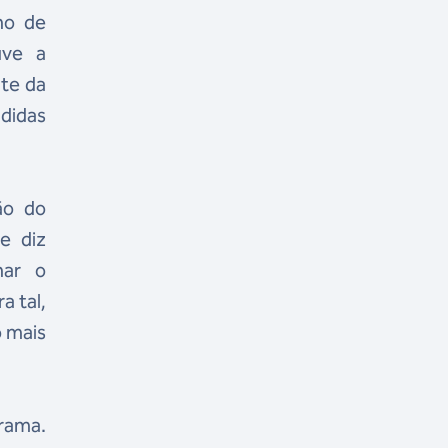
ho de
uve a
nte da
didas
ão do
e diz
nar o
a tal,
o mais
grama.