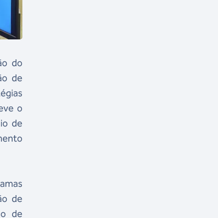
ão do
ão de
tégias
eve o
io de
mento
ramas
ão de
so de