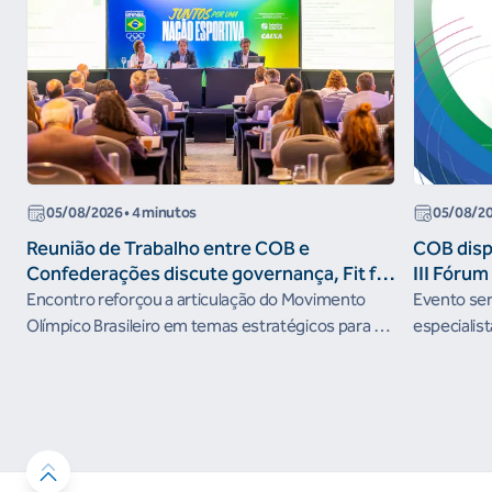
05/08/2026
• 4 minutos
05/08/2
Reunião de Trabalho entre COB e
COB dispo
Confederações discute governança, Fit for
III Fóru
the Future e presença do Brasil em
Encontro reforçou a articulação do Movimento
Evento será
organismos internacionais
Olímpico Brasileiro em temas estratégicos para os
especialist
próximos ciclos
Janeiro