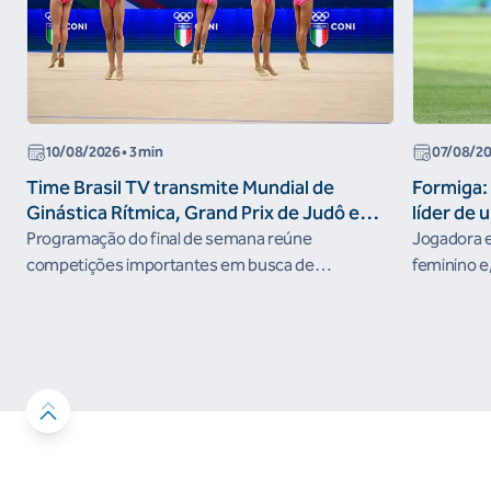
10/08/2026
• 3 min
07/08/2
Time Brasil TV transmite Mundial de
Formiga: 
Ginástica Rítmica, Grand Prix de Judô e
líder de 
Brasileiro de Skate Street nesta semana
Programação do final de semana reúne
Jogadora e
competições importantes em busca de
feminino e,
resultados no ciclo rumo aos Jogos Olímpicos de
nos Jogos 
Los Angeles 2028