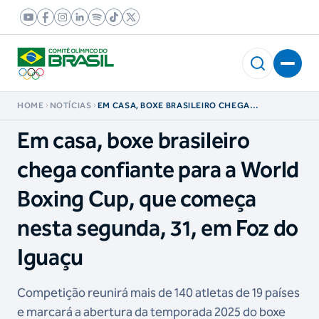
HOME
NOTÍCIAS
EM CASA, BOXE BRASILEIRO CHEGA
CONFIANTE PARA A WORLD BOXING CUP, QUE
COMEÇA NESTA SEGUNDA, 31, EM FOZ DO
Em casa, boxe brasileiro
IGUAÇU
chega confiante para a World
Boxing Cup, que começa
nesta segunda, 31, em Foz do
Iguaçu
Competição reunirá mais de 140 atletas de 19 países
e marcará a abertura da temporada 2025 do boxe