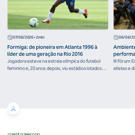
07/08/2026
• 2min
06/08/2
Formiga: de pioneira em Atlanta 1996 à
Ambiente
líder de uma geração na Rio 2016
performa
Jogadora esteve na estreia olímpica do futebol
III Fórum 
feminino e, 20 anos depois, viu estádios lotados
atletas e d
nos Jogos Olímpicos no Brasil
ambientes 
desenvolvi
resultados