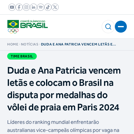
HOME
NOTÍCIAS
DUDA E ANA PATRICIA VENCEM LETÃS E
COLOCAM O BRASIL NA DISPUTA POR
MEDALHAS DO VÔLEI DE PRAIA EM PARIS 2024
TIME BRASIL
Duda e Ana Patricia vencem
letãs e colocam o Brasil na
disputa por medalhas do
vôlei de praia em Paris 2024
Líderes do ranking mundial enfrentarão
australianas vice-campeãs olímpicas por vaga na