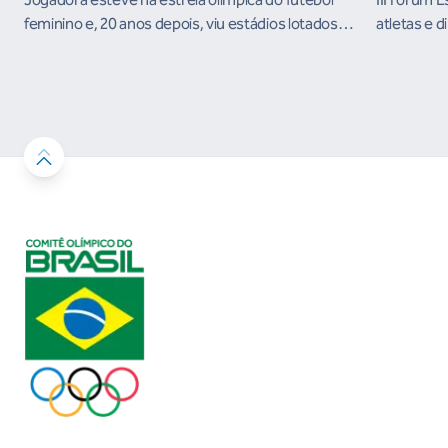
feminino e, 20 anos depois, viu estádios lotados
atletas e d
nos Jogos Olímpicos no Brasil
ambientes 
desenvolvi
resultados