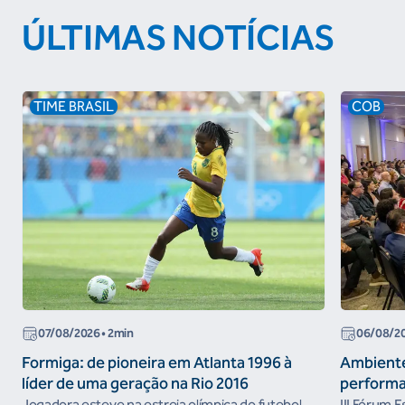
ÚLTIMAS NOTÍCIAS
TIME BRASIL
COB
07/08/2026
• 2min
06/08/2
Formiga: de pioneira em Atlanta 1996 à
Ambiente
líder de uma geração na Rio 2016
performa
Jogadora esteve na estreia olímpica do futebol
III Fórum 