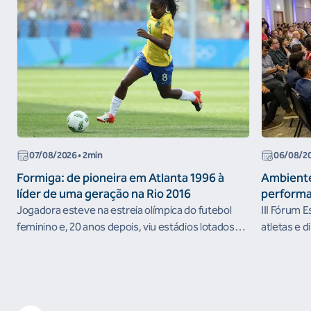
07/08/2026
• 2min
06/08/2
Formiga: de pioneira em Atlanta 1996 à
Ambiente
líder de uma geração na Rio 2016
performa
Jogadora esteve na estreia olímpica do futebol
III Fórum 
feminino e, 20 anos depois, viu estádios lotados
atletas e d
nos Jogos Olímpicos no Brasil
ambientes 
desenvolvi
resultados