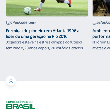
07/08/2026
• 2min
06/08/2
Formiga: de pioneira em Atlanta 1996 à
Ambiente
líder de uma geração na Rio 2016
performa
Jogadora esteve na estreia olímpica do futebol
III Fórum 
feminino e, 20 anos depois, viu estádios lotados
atletas e d
nos Jogos Olímpicos no Brasil
ambientes 
desenvolvi
resultados