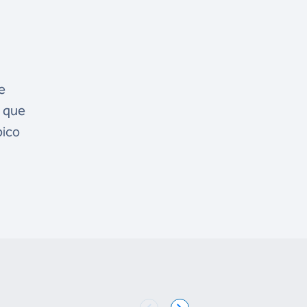
e
o que
pico