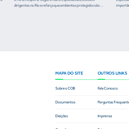
dirigentes no Rio e reforça que ambientes protegidos são
importân
condição para o desenvolvimento esportivo e a conquista de
resultados
MAPA DO SITE
OUTROS LINKS
Sobre o COB
Fale Conosco
Documentos
Perguntas Frequent
Eleições
Imprensa