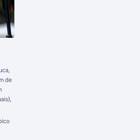
uca,
ém de
n
ais),
pico