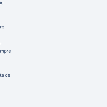
ão
tre
e
sempre
ta de
r