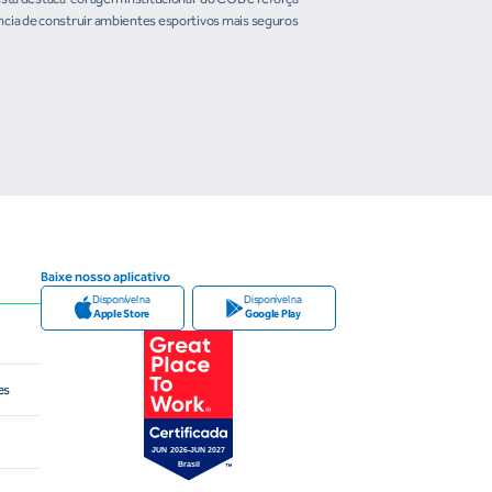
organismos intern
cia de construir ambientes esportivos mais seguros
Brasileiro em temas estrat
Baixe nosso aplicativo
Disponível na
Disponível na
Apple Store
Google Play
es