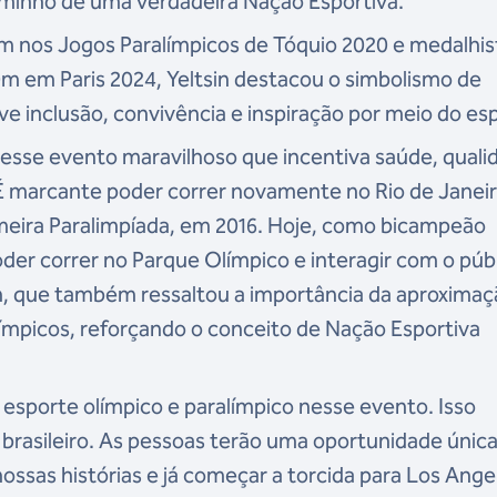
caminho de uma verdadeira Nação Esportiva.
m nos Jogos Paralímpicos de Tóquio 2020 e medalhis
m em Paris 2024, Yeltsin destacou o simbolismo de
e inclusão, convivência e inspiração por meio do es
desse evento maravilhoso que incentiva saúde, quali
 É marcante poder correr novamente no Rio de Janeir
imeira Paralimpíada, em 2016. Hoje, como bicampeão
oder correr no Parque Olímpico e interagir com o púb
sin, que também ressaltou a importância da aproxima
alímpicos, reforçando o conceito de Nação Esportiva
esporte olímpico e paralímpico nesse evento. Isso
 brasileiro. As pessoas terão uma oportunidade únic
nossas histórias e já começar a torcida para Los Ange