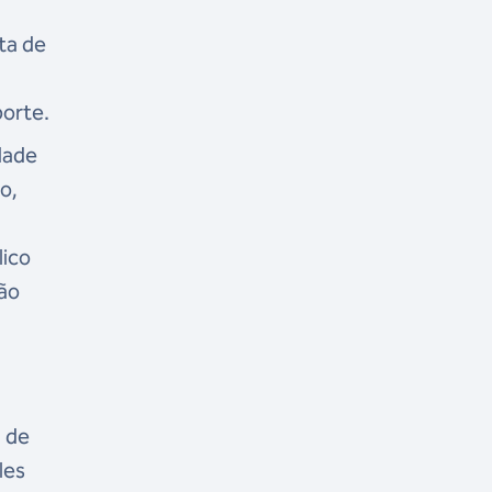
ta de
porte.
dade
o,
lico
ção
a de
les