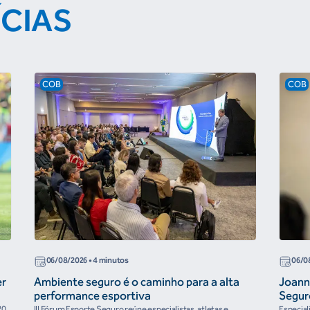
ÍCIAS
COB
COB
06/08/2026
• 4 minutos
06/0
er
Ambiente seguro é o caminho para a alta
Joann
performance esportiva
Segur
20
III Fórum Esporte Seguro reúne especialistas, atletas e
Especial