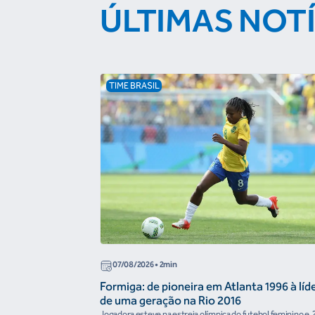
ÚLTIMAS NOT
TIME BRASIL
07/08/2026
• 2min
Formiga: de pioneira em Atlanta 1996 à líd
de uma geração na Rio 2016
Jogadora esteve na estreia olímpica do futebol feminino e, 