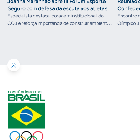
Joanna Maranhão abre III Fórum Esporte
Reunião 
Seguro com defesa da escuta aos atletas
Confeder
the Futur
Especialista destaca 'coragem institucional' do
Encontro r
organism
COB e reforça importância de construir ambientes
Olímpico B
esportivos mais seguros
próximos c