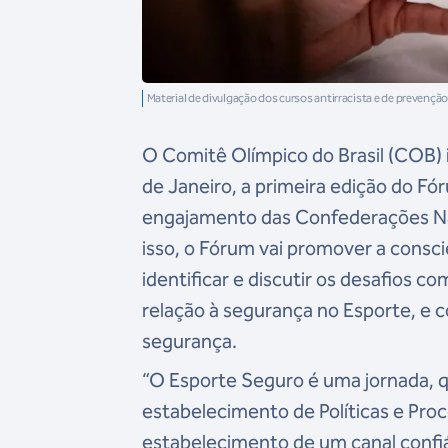
Material de divulgação dos cursos antirracista e de prevençã
O Comitê Olímpico do Brasil (COB) i
de Janeiro, a primeira edição do F
engajamento das Confederações Nac
isso, o Fórum vai promover a consc
identificar e discutir os desafios
relação à segurança no Esporte, e co
segurança.
“O Esporte Seguro é uma jornada, 
estabelecimento de Políticas e Pro
estabelecimento de um canal confiá