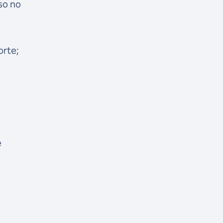
so no
orte;
e