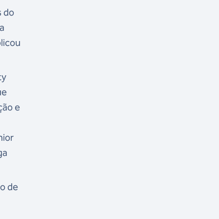
s do
a
licou
ty
ue
ção e
nior
ga
ão de