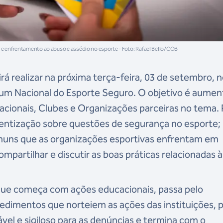
o e enfrentamento ao abuso e assédio no esporte - Foto: Rafael Bello/COB
rá realizar na próxima terça-feira, 03 de setembro, n
órum Nacional do Esporte Seguro. O objetivo é aumen
ionais, Clubes e Organizações parceiras no tema. 
ientização sobre questões de segurança no esporte;
 comuns que as organizações esportivas enfrentam em
mpartilhar e discutir as boas práticas relacionadas à
que começa com ações educacionais, passa pelo
cedimentos que norteiem as ações das instituições, 
vel e sigiloso para as denúncias e termina com o