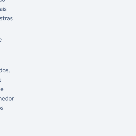
ais
stras
e
dos,
e
de
lhedor
os