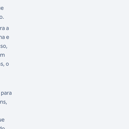
ue
o.
ra a
ma e
so,
em
s, o
 para
ns,
ue
do