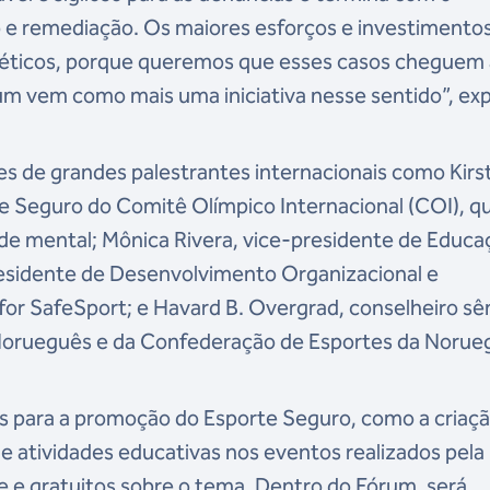
 e remediação. Os maiores esforços e investimento
 éticos, porque queremos que esses casos cheguem 
um vem como mais uma iniciativa nesse sentido”, exp
 de grandes palestrantes internacionais como Kirs
te Seguro do Comitê Olímpico Internacional (COI), q
de mental; Mônica Rivera, vice-presidente de Educa
residente de Desenvolvimento Organizacional e
or SafeSport; e Havard B. Overgrad, conselheiro sê
Norueguês e da Confederação de Esportes da Norue
s para a promoção do Esporte Seguro, como a criaç
 atividades educativas nos eventos realizados pela
e e gratuitos sobre o tema. Dentro do Fórum, será