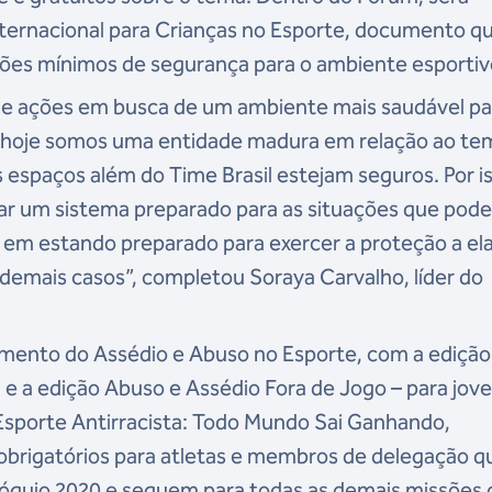
nternacional para Crianças no Esporte, documento q
drões mínimos de segurança para o ambiente esportiv
e ações em busca de um ambiente mais saudável pa
 hoje somos uma entidade madura em relação ao te
 espaços além do Time Brasil estejam seguros. Por is
iar um sistema preparado para as situações que pod
 em estando preparado para exercer a proteção a ela
demais casos”, completou Soraya Carvalho, líder do
mento do Assédio e Abuso no Esporte, com a edição
 e a edição Abuso e Assédio Fora de Jogo – para jove
 Esporte Antirracista: Todo Mundo Sai Ganhando,
 obrigatórios para atletas e membros de delegação q
Tóquio 2020 e seguem para todas as demais missões 