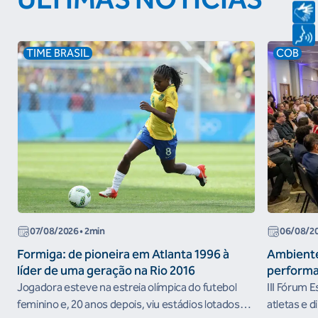
TIME BRASIL
COB
07/08/2026
• 2min
06/08/2
Formiga: de pioneira em Atlanta 1996 à
Ambiente
líder de uma geração na Rio 2016
performa
Jogadora esteve na estreia olímpica do futebol
III Fórum 
feminino e, 20 anos depois, viu estádios lotados
atletas e d