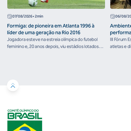
07/08/2026
• 2min
06/08/2
Formiga: de pioneira em Atlanta 1996 à
Ambiente
líder de uma geração na Rio 2016
performa
Jogadora esteve na estreia olímpica do futebol
III Fórum 
feminino e, 20 anos depois, viu estádios lotados
atletas e d
nos Jogos Olímpicos no Brasil
ambientes 
desenvolvi
resultados