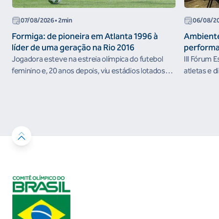
07/08/2026
• 2min
06/08/2
Formiga: de pioneira em Atlanta 1996 à
Ambiente
líder de uma geração na Rio 2016
performa
Jogadora esteve na estreia olímpica do futebol
III Fórum 
feminino e, 20 anos depois, viu estádios lotados
atletas e d
nos Jogos Olímpicos no Brasil
ambientes 
desenvolvi
resultados