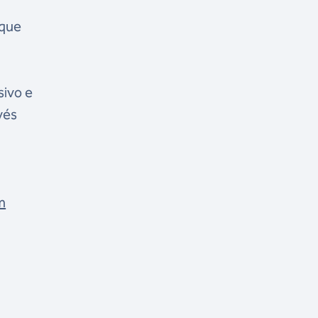
 que
sivo e
vés
m