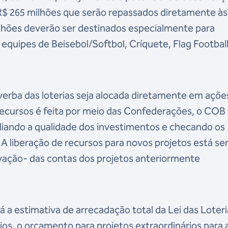
R$ 265 milhões que serão repassados diretamente às
lhões deverão ser destinados especialmente para
 equipes de Beisebol/Softbol, Críquete, Flag Football
verba das loterias seja alocada diretamente em açõe
recursos é feita por meio das Confederações, o COB 
ando a qualidade dos investimentos e checando os
 A liberação de recursos para novos projetos está s
vação- das contas dos projetos anteriormente
á a estimativa de arrecadação total da Lei das Loteri
rios, o orçamento para projetos extraordinários para 