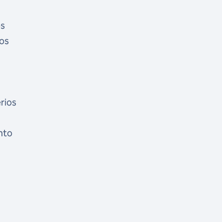
os
dos
rios
nto