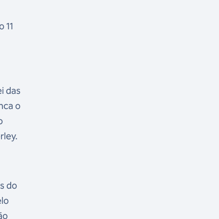
o 11
i das
nca o
o
rley.
es do
elo
ão