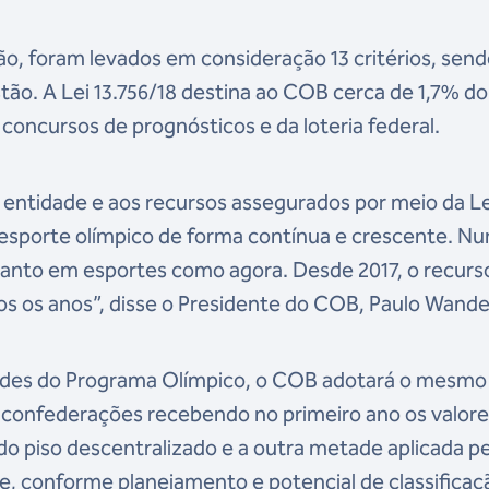
ção, foram levados em consideração 13 critérios, send
stão. A Lei 13.756/18 destina ao COB cerca de 1,7% do
concursos de prognósticos e da loteria federal.
a entidade e aos recursos assegurados por meio da Le
esporte olímpico de forma contínua e crescente. Nu
 tanto em esportes como agora. Desde 2017, o recurs
 os anos”, disse o Presidente do COB, Paulo Wande
dades do Programa Olímpico, o COB adotará o mesmo
as confederações recebendo no primeiro ano os valor
do piso descentralizado e a outra metade aplicada p
, conforme planejamento e potencial de classificaç