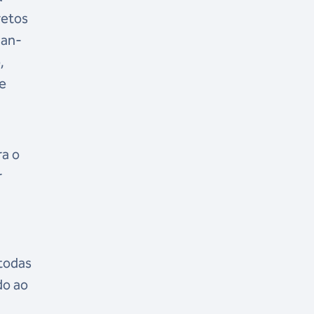
retos
Pan-
,
re
ra o
r
 todas
do ao