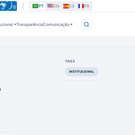
PT
EN
ES
FR
ucional
Transparência
Comunicação
TAGS
INSTITUCIONAL
o