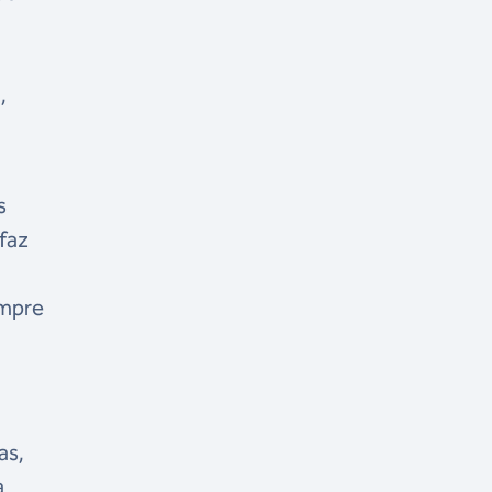
,
s
faz
empre
as,
a