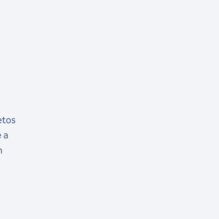
etos
 a
m
s