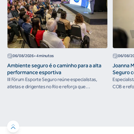
06/08/2026
• 4 minutos
06/08/2
Ambiente seguro é o caminho para a alta
Joanna M
performance esportiva
Seguro c
III Fórum Esporte Seguro reúne especialistas,
Especialis
atletas e dirigentes no Rio e reforça que
COB e refo
ambientes protegidos são condição para o
esportivos
desenvolvimento esportivo e a conquista de
resultados