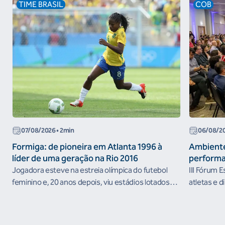
TIME BRASIL
COB
07/08/2026
• 2min
06/08/2
Formiga: de pioneira em Atlanta 1996 à
Ambiente
líder de uma geração na Rio 2016
performa
Jogadora esteve na estreia olímpica do futebol
III Fórum 
feminino e, 20 anos depois, viu estádios lotados
atletas e d
nos Jogos Olímpicos no Brasil
ambientes 
desenvolvi
resultados