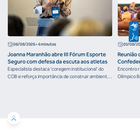
06/08/2026
• 4 minutos
05/08/2
Joanna Maranhão abre III Fórum Esporte
Reunião 
Seguro com defesa da escuta aos atletas
Confeder
the Futur
Especialista destaca 'coragem institucional' do
Encontro r
organism
COB e reforça importância de construir ambientes
Olímpico B
esportivos mais seguros
próximos c