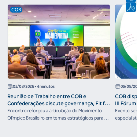
COB
05/08/2026
• 4 minutos
05/08/2
Reunião de Trabalho entre COB e
COB dispo
Confederações discute governança, Fit for
III Fóru
the Future e presença do Brasil em
Encontro reforçou a articulação do Movimento
Evento será
organismos internacionais
Olímpico Brasileiro em temas estratégicos para os
especialist
próximos ciclos
Janeiro