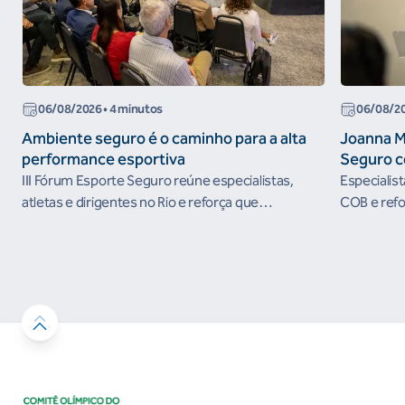
06/08/2026
• 4 minutos
06/08/2
Ambiente seguro é o caminho para a alta
Joanna M
performance esportiva
Seguro c
III Fórum Esporte Seguro reúne especialistas,
Especialis
atletas e dirigentes no Rio e reforça que
COB e refo
ambientes protegidos são condição para o
esportivos
desenvolvimento esportivo e a conquista de
resultados