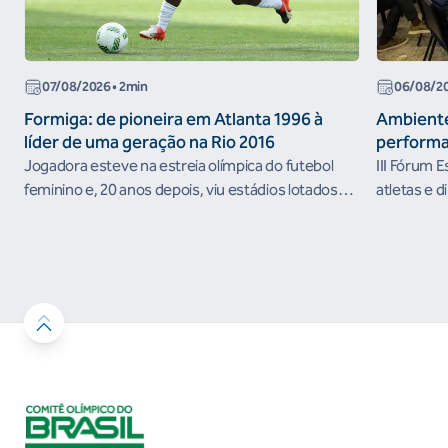
07/08/2026
• 2min
06/08/2
Formiga: de pioneira em Atlanta 1996 à
Ambiente
líder de uma geração na Rio 2016
performa
Jogadora esteve na estreia olímpica do futebol
III Fórum 
feminino e, 20 anos depois, viu estádios lotados
atletas e d
nos Jogos Olímpicos no Brasil
ambientes 
desenvolvi
resultados