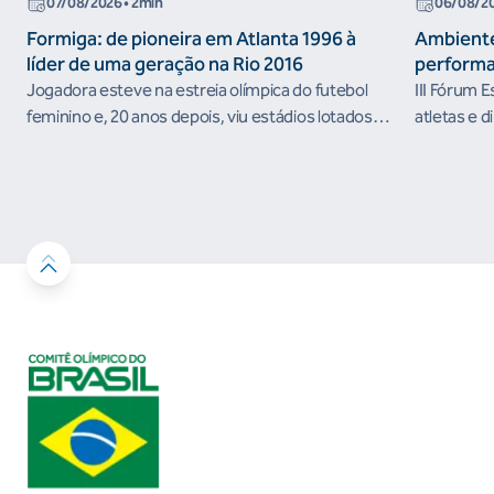
07/08/2026
• 2min
06/08/2
Formiga: de pioneira em Atlanta 1996 à
Ambiente
líder de uma geração na Rio 2016
performa
Jogadora esteve na estreia olímpica do futebol
III Fórum 
feminino e, 20 anos depois, viu estádios lotados
atletas e d
nos Jogos Olímpicos no Brasil
ambientes 
desenvolvi
resultados