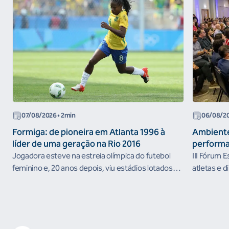
07/08/2026
• 2min
06/08/2
Formiga: de pioneira em Atlanta 1996 à
Ambiente
líder de uma geração na Rio 2016
performa
Jogadora esteve na estreia olímpica do futebol
III Fórum 
feminino e, 20 anos depois, viu estádios lotados
atletas e d
nos Jogos Olímpicos no Brasil
ambientes 
desenvolvi
resultados