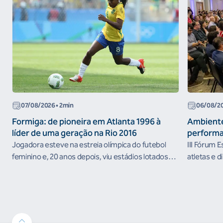
07/08/2026
• 2min
06/08/2
Formiga: de pioneira em Atlanta 1996 à
Ambiente
líder de uma geração na Rio 2016
performa
Jogadora esteve na estreia olímpica do futebol
III Fórum 
feminino e, 20 anos depois, viu estádios lotados
atletas e d
nos Jogos Olímpicos no Brasil
ambientes 
desenvolvi
resultados