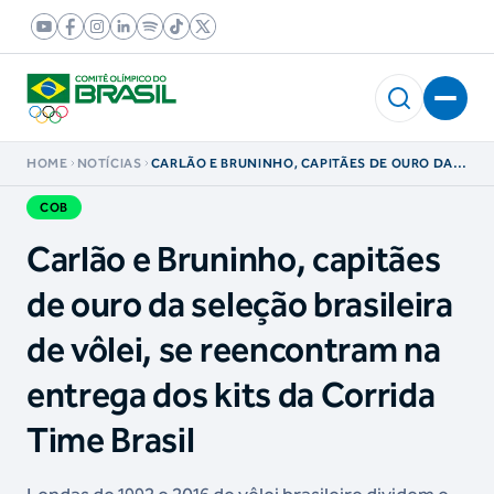
HOME
NOTÍCIAS
CARLÃO E BRUNINHO, CAPITÃES DE OURO DA
SELEÇÃO BRASILEIRA DE VÔLEI, SE
REENCONTRAM NA ENTREGA DOS KITS DA
COB
CORRIDA TIME BRASIL
Carlão e Bruninho, capitães
de ouro da seleção brasileira
de vôlei, se reencontram na
entrega dos kits da Corrida
Time Brasil