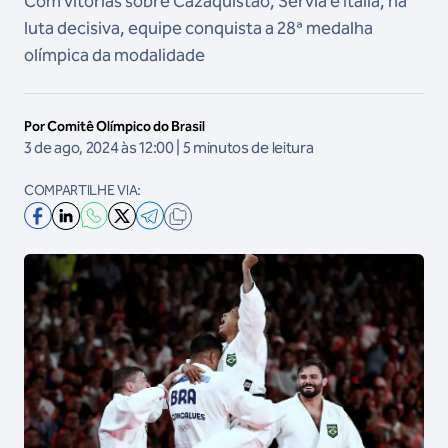
Com vitórias sobre Cazaquistão, Sérvia e Itália, na
luta decisiva, equipe conquista a 28ª medalha
olímpica da modalidade
Por Comitê Olímpico do Brasil
3 de ago, 2024 às 12:00 | 5 minutos de leitura
COMPARTILHE VIA: