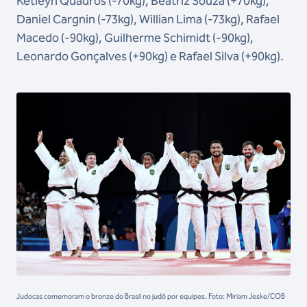
Ketleyn Quadros (-70kg), Beatriz Souza (+70kg),
Daniel Cargnin (-73kg), Willian Lima (-73kg), Rafael
Macedo (-90kg), Guilherme Schimidt (-90kg),
Leonardo Gonçalves (+90kg) e Rafael Silva (+90kg).
Judocas comemoram o bronze do Brasil no judô por equipes. Foto: Miriam Jeske/COB