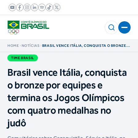
HOME
NOTÍCIAS
BRASIL VENCE ITÁLIA, CONQUISTA O BRONZE
POR EQUIPES E TERMINA OS JOGOS OLÍMPICOS
COM QUATRO MEDALHAS NO JUDÔ
TIME BRASIL
Brasil vence Itália, conquista
o bronze por equipes e
termina os Jogos Olímpicos
com quatro medalhas no
judô