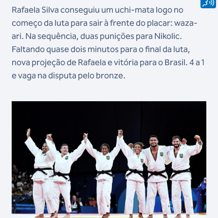
Rafaela Silva conseguiu um uchi-mata logo no
começo da luta para sair à frente do placar: waza-
ari. Na sequência, duas punições para Nikolic.
Faltando quase dois minutos para o final da luta,
nova projeção de Rafaela e vitória para o Brasil. 4 a 1
e vaga na disputa pelo bronze.