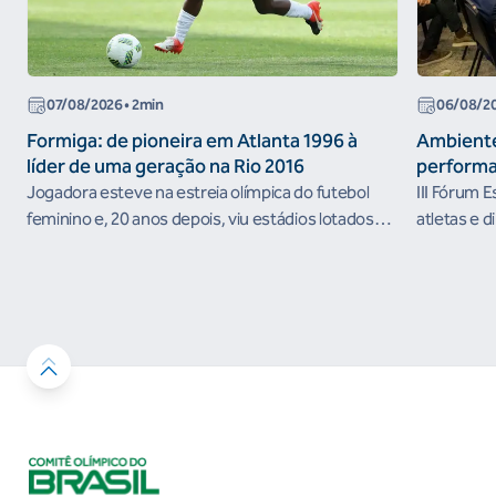
07/08/2026
• 2min
06/08/2
Formiga: de pioneira em Atlanta 1996 à
Ambiente
líder de uma geração na Rio 2016
performa
Jogadora esteve na estreia olímpica do futebol
III Fórum 
feminino e, 20 anos depois, viu estádios lotados
atletas e d
nos Jogos Olímpicos no Brasil
ambientes 
desenvolvi
resultados