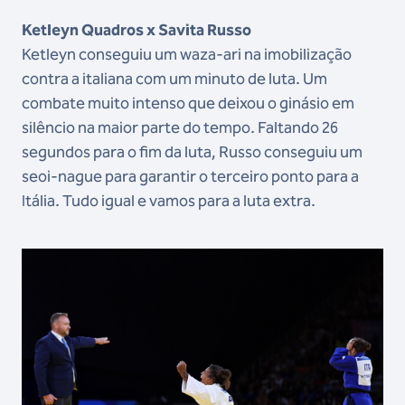
Ketleyn Quadros x Savita Russo
Ketleyn conseguiu um waza-ari na imobilização
contra a italiana com um minuto de luta. Um
combate muito intenso que deixou o ginásio em
silêncio na maior parte do tempo. Faltando 26
segundos para o fim da luta, Russo conseguiu um
seoi-nague para garantir o terceiro ponto para a
Itália. Tudo igual e vamos para a luta extra.