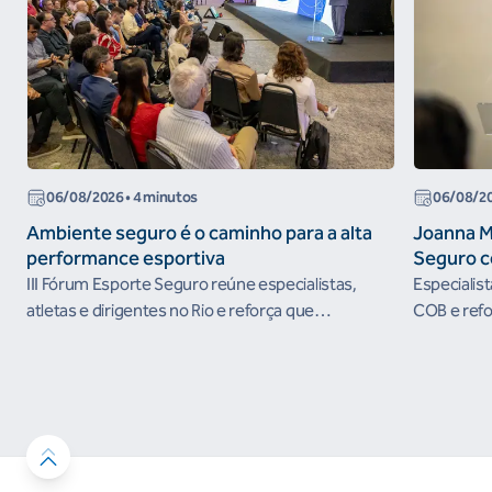
06/08/2026
• 4 minutos
06/08/2
Ambiente seguro é o caminho para a alta
Joanna M
performance esportiva
Seguro c
III Fórum Esporte Seguro reúne especialistas,
Especialis
atletas e dirigentes no Rio e reforça que
COB e refo
ambientes protegidos são condição para o
esportivos
desenvolvimento esportivo e a conquista de
resultados