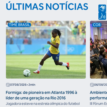
ÚLTIMAS NOTÍCIAS
TIME BRASIL
COB
07/08/2026
• 2min
06/08/2
Formiga: de pioneira em Atlanta 1996 à
Ambiente
líder de uma geração na Rio 2016
performa
Jogadora esteve na estreia olímpica do futebol
III Fórum 