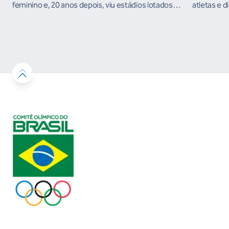
feminino e, 20 anos depois, viu estádios lotados
atletas e d
nos Jogos Olímpicos no Brasil
ambientes 
desenvolvi
resultados