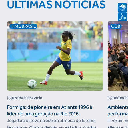
ÚLTIMAS NOTÍCIAS
TIME BRASIL
COB
07/08/2026
• 2min
06/08/2
Formiga: de pioneira em Atlanta 1996 à
Ambiente
líder de uma geração na Rio 2016
performa
Jogadora esteve na estreia olímpica do futebol
III Fórum 
feminino e, 20 anos depois, viu estádios lotados
atletas e d