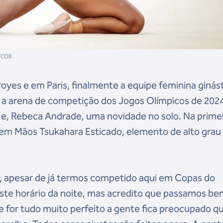
a/COB
oyes e em Paris, finalmente a equipe feminina ginás
om a arena de competição dos Jogos Olímpicos de 202
s e, Rebeca Andrade, uma novidade no solo. Na prime
Sem Mãos Tsukahara Esticado, elemento de alto grau
cy, apesar de já termos competido aqui em Copas do
te horário da noite, mas acredito que passamos be
e for tudo muito perfeito a gente fica preocupado q