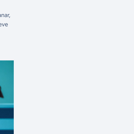
nar,
eve