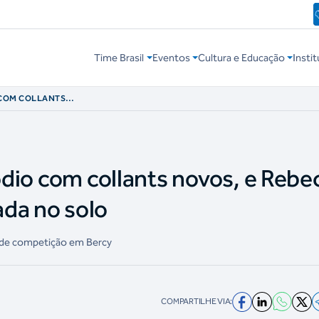
Time Brasil
Eventos
Cultura e Educação
Instit
O COM COLLANTS
 NOVA PASSADA
pódio com collants novos, e Rebe
da no solo
a de competição em Bercy
COMPARTILHE VIA: