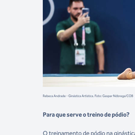
Rebeca Andrade - Ginástica Artística. Foto: Gaspar Nóbrega/COB
Para que serve o treino de pódio?
O treinamento de pódio na ginástica