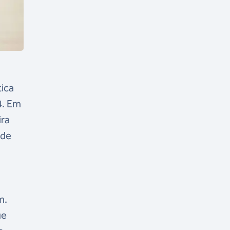
tica
4. Em
ira
 de
m.
ue