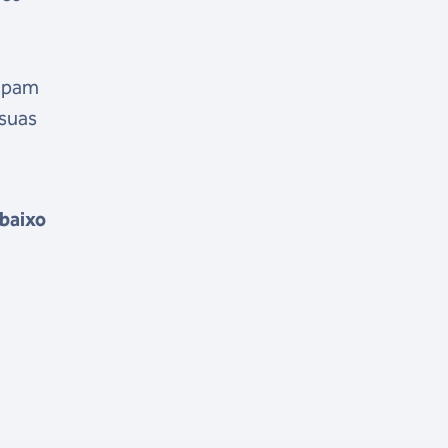
cipam
 suas
abaixo