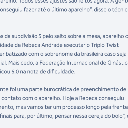
parelho. Todos esses ajustes são feitos agora. A gent
onseguiu fazer até o último aparelho”, disse o técni
es da subdivisão 5 pelo salto sobre a mesa, aparelho
lidade de Rebeca Andrade executar o Triplo Twist
er batizado com o sobrenome da brasileira caso seja
l. Mais cedo, a Federação Internacional de Ginástic
icou 6.0 na nota de dificuldade.
ente foi uma parte burocrática de preenchimento de
o contato com o aparelho. Hoje a Rebeca conseguiu
mento, mas vamos ter um processo longo pela frente
 finais para, por último, pensar nessa cereja do bolo”, 