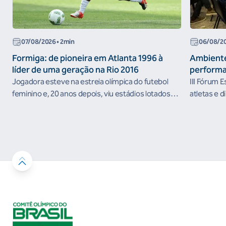
07/08/2026
• 2min
06/08/2
Formiga: de pioneira em Atlanta 1996 à
Ambiente
líder de uma geração na Rio 2016
performa
Jogadora esteve na estreia olímpica do futebol
III Fórum 
feminino e, 20 anos depois, viu estádios lotados
atletas e d
nos Jogos Olímpicos no Brasil
ambientes 
desenvolvi
resultados