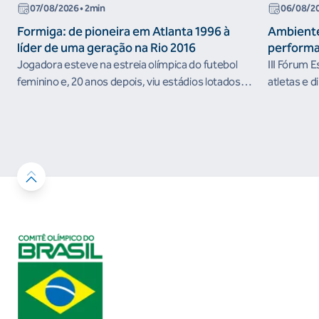
07/08/2026
• 2min
06/08/2
Formiga: de pioneira em Atlanta 1996 à
Ambiente
líder de uma geração na Rio 2016
performa
Jogadora esteve na estreia olímpica do futebol
III Fórum 
feminino e, 20 anos depois, viu estádios lotados
atletas e d
nos Jogos Olímpicos no Brasil
ambientes 
desenvolvi
resultados