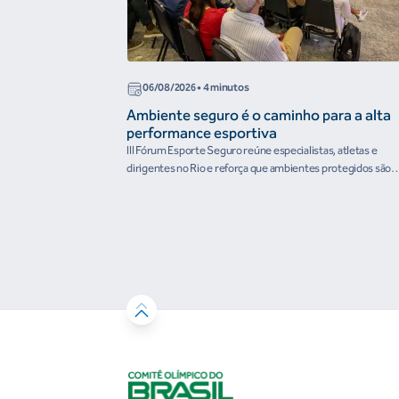
06/08/2026
• 4 minutos
Ambiente seguro é o caminho para a alta
performance esportiva
III Fórum Esporte Seguro reúne especialistas, atletas e
dirigentes no Rio e reforça que ambientes protegidos são
condição para o desenvolvimento esportivo e a conquista d
resultados