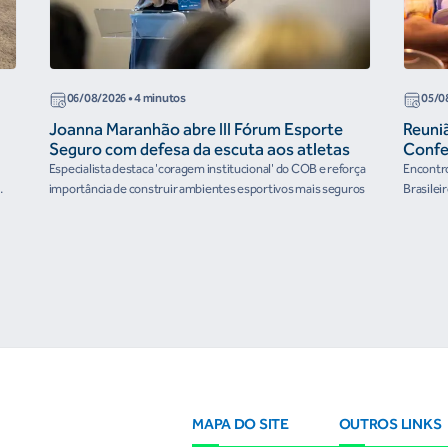
06/08/2026
• 4 minutos
05/0
Joanna Maranhão abre III Fórum Esporte
Reuni
Seguro com defesa da escuta aos atletas
Confe
the Fu
Especialista destaca 'coragem institucional' do COB e reforça
Encontro
organ
importância de construir ambientes esportivos mais seguros
Brasilei
e
MAPA DO SITE
OUTROS LINKS