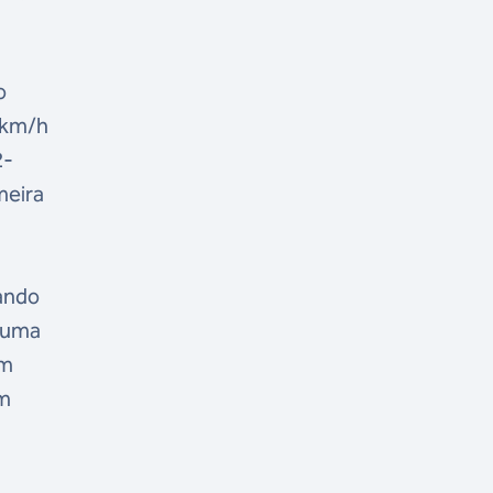
o
40km/h
2-
meira
uando
r uma
um
um