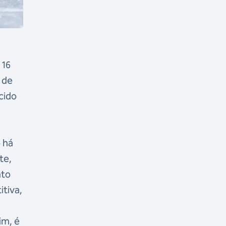
 16
 de
cido
o há
te,
nto
itiva,
im, é