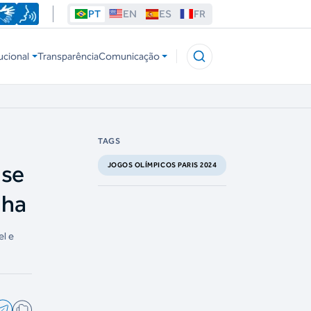
PT
EN
ES
FR
ucional
Transparência
Comunicação
TAGS
 se
JOGOS OLÍMPICOS PARIS 2024
lha
el e