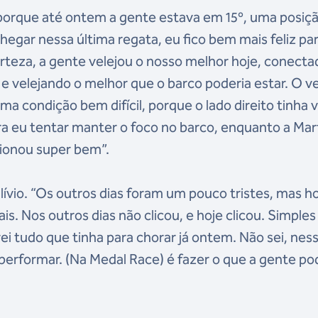
, porque até ontem a gente estava em 15º, uma posiç
Chegar nessa última regata, eu fico bem mais feliz pa
teza, a gente velejou o nosso melhor hoje, conecta
e velejando o melhor que o barco poderia estar. O ve
ma condição bem difícil, porque o lado direito tinha 
ra eu tentar manter o foco no barco, enquanto a Mar
cionou super bem”.
ívio. “Os outros dias foram um pouco tristes, mas ho
is. Nos outros dias não clicou, e hoje clicou. Simples
i tudo que tinha para chorar já ontem. Não sei, nes
 performar. (Na Medal Race) é fazer o que a gente po