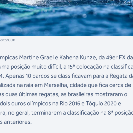
oberto/COB
ímpicas Martine Grael e Kahena Kunze, da 49er FX da
a posição muito difícil, a 15ª colocação na classific
4. Apenas 10 barcos se classificavam para a Regata d
alizada na raia em Marselha, cidade que fica cerca de
as duas últimas regatas, as brasileiras mostraram o
dois ouros olímpicos na Rio 2016 e Tóquio 2020 e
a, no geral, terminarem a classificação na 8ª posiçã
 anteriores.