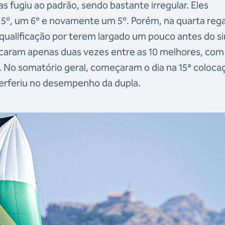
 fugiu ao padrão, sendo bastante irregular. Eles
º, um 6º e novamente um 5º. Porém, na quarta rega
ualificação por terem largado um pouco antes do si
as ficaram apenas duas vezes entre as 10 melhores, co
. No somatório geral, começaram o dia na 15ª coloca
terferiu no desempenho da dupla.