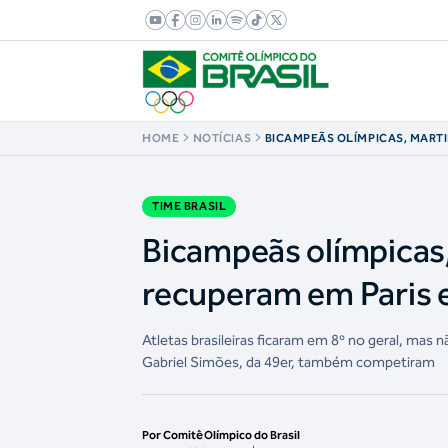
HOME
NOTÍCIAS
BICAMPEÃS OLÍMPICAS, MARTI
KAHENA KUNZE SE RECUPERAM
AVANÇAM PARA REGATA DA M
TIME BRASIL
Bicampeãs olímpicas,
recuperam em Paris 
Atletas brasileiras ficaram em 8º no geral, mas 
Gabriel Simões, da 49er, também competiram
Por Comitê Olímpico do Brasil