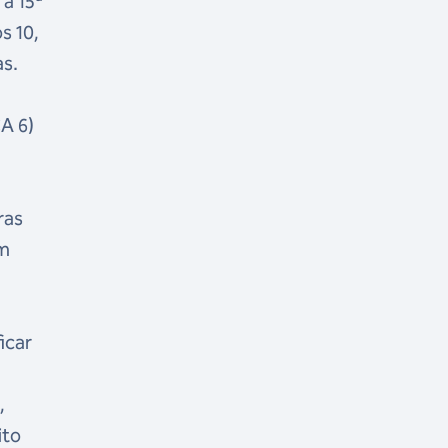
 a 15ª
s 10,
s.
CA 6)
,
ras
em
icar
,
ito