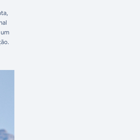
ta,
nal
m um
ção.