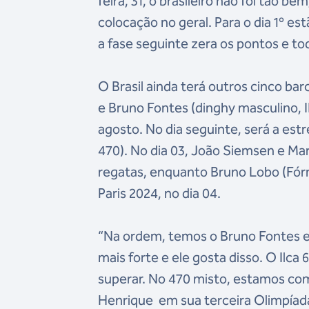
feira, 31, o brasileiro não foi tão b
colocação no geral. Para o dia 1º est
a fase seguinte zera os pontos e 
O Brasil ainda terá outros cinco bar
e Bruno Fontes (dinghy masculino, I
agosto. No dia seguinte, será a est
470). No dia 03, João Siemsen e Mar
regatas, enquanto Bruno Lobo (Fórmu
Paris 2024, no dia 04.
“Na ordem, temos o Bruno Fontes e a
mais forte e ele gosta disso. O Ilca 
superar. No 470 misto, estamos com 
Henrique em sua terceira Olimpíada