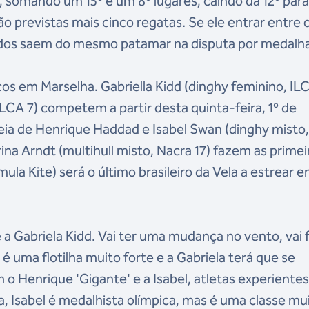
em, somando um 15º e um 8º lugares, caindo da 12º para
ão previstas mais cinco regatas. Se ele entrar entre o
todos saem do mesmo patamar na disputa por medalha
cos em Marselha. Gabriella Kidd (dinghy feminino, IL
LCA 7) competem a partir desta quinta-feira, 1º de
reia de Henrique Haddad e Isabel Swan (dinghy misto
ina Arndt (multihull misto, Nacra 17) fazem as primei
la Kite) será o último brasileiro da Vela a estrear 
 Gabriela Kidd. Vai ter uma mudança no vento, vai f
6 é uma flotilha muito forte e a Gabriela terá que se
o Henrique 'Gigante' e a Isabel, atletas experientes
, Isabel é medalhista olímpica, mas é uma classe mu