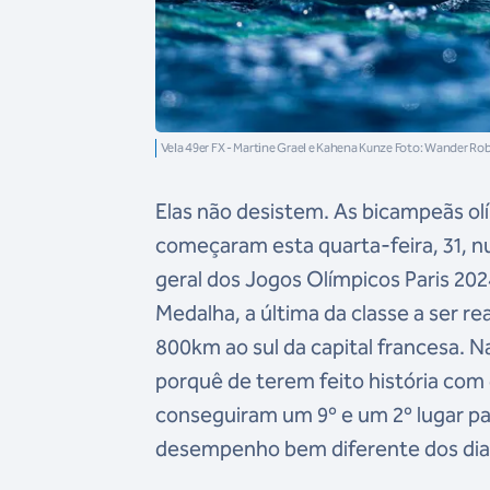
Vela 49er FX - Martine Grael e Kahena Kunze Foto: Wander R
Elas não desistem. As bicampeãs ol
começaram esta quarta-feira, 31, num
geral dos Jogos Olímpicos Paris 202
Medalha, a última da classe a ser re
800km ao sul da capital francesa. N
porquê de terem feito história com 
conseguiram um 9º e um 2º lugar par
desempenho bem diferente dos dias