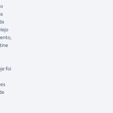
ão
ra
da
lejo
vento,
tine
je foi
ses
de