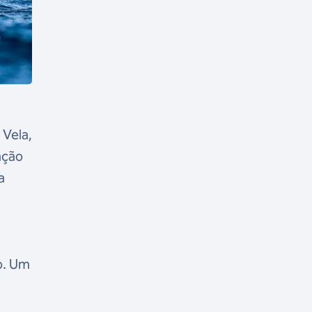
 Vela,
ação
a
o. Um