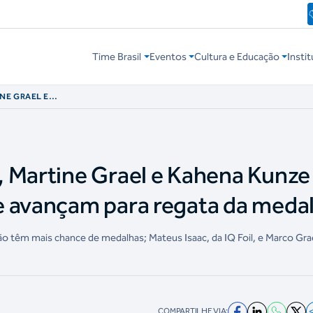
Time Brasil
Eventos
Cultura e Educação
Instit
NE GRAEL E
 EM PARIS E
EDALHA
 Martine Grael e Kahena Kunze
e avançam para regata da meda
não têm mais chance de medalhas; Mateus Isaac, da IQ Foil, e Marco Gra
COMPARTILHE VIA: