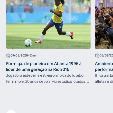
07/08/2026
• 2min
06/08/2
Formiga: de pioneira em Atlanta 1996 à
Ambiente
líder de uma geração na Rio 2016
performa
Jogadora esteve na estreia olímpica do futebol
III Fórum 
feminino e, 20 anos depois, viu estádios lotados
atletas e d
nos Jogos Olímpicos no Brasil
ambientes 
desenvolvi
resultados