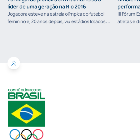
líder de uma geração na Rio 2016
performa
Jogadora esteve na estreia olímpica do futebol
III Fórum 
feminino e, 20 anos depois, viu estádios lotados
atletas e d
nos Jogos Olímpicos no Brasil
ambientes 
desenvolvi
resultados