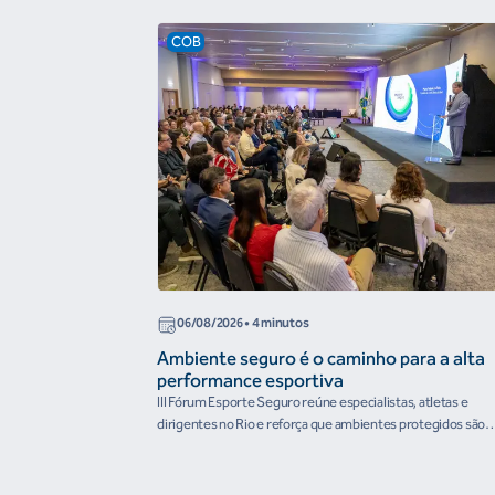
COB
06/08/2026
• 4 minutos
Ambiente seguro é o caminho para a alta
performance esportiva
III Fórum Esporte Seguro reúne especialistas, atletas e
dirigentes no Rio e reforça que ambientes protegidos são
condição para o desenvolvimento esportivo e a conquista d
resultados