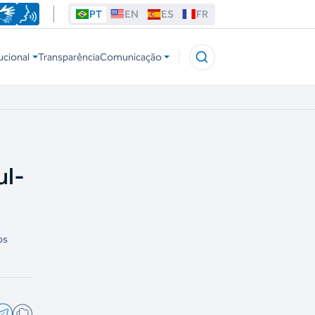
PT
EN
ES
FR
ucional
Transparência
Comunicação
ul-
os