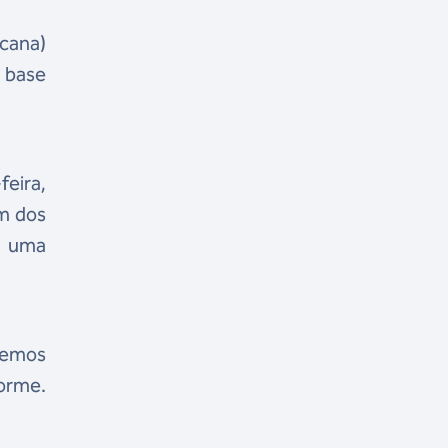
icana)
 base
feira,
um dos
, uma
abemos
orme.