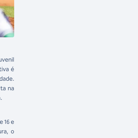
uvenil
iva é
dade.
ata na
.
e 16 e
ra, o