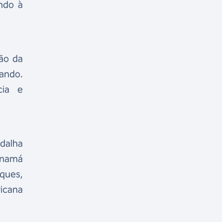
ando à
ão da
ando.
cia e
edalha
anamá
ques,
icana