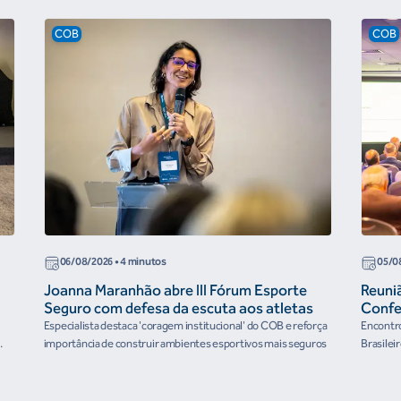
COB
COB
06/08/2026
• 4 minutos
05/0
Joanna Maranhão abre III Fórum Esporte
Reuni
Seguro com defesa da escuta aos atletas
Confe
the Fu
Especialista destaca 'coragem institucional' do COB e reforça
Encontro
organ
importância de construir ambientes esportivos mais seguros
Brasilei
e