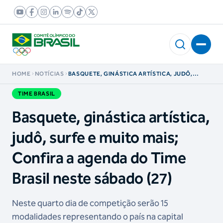
HOME
NOTÍCIAS
BASQUETE, GINÁSTICA ARTÍSTICA, JUDÔ,
SURFE E MUITO MAIS; CONFIRA A AGENDA DO
TIME BRASIL NESTE SÁBADO (27)
TIME BRASIL
Basquete, ginástica artística,
judô, surfe e muito mais;
Confira a agenda do Time
Brasil neste sábado (27)
Neste quarto dia de competição serão 15
modalidades representando o país na capital