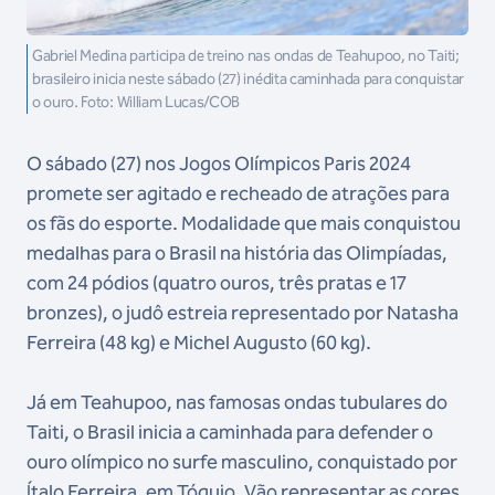
Gabriel Medina participa de treino nas ondas de Teahupoo, no Taiti;
brasileiro inicia neste sábado (27) inédita caminhada para conquistar
o ouro. Foto: William Lucas/COB
O sábado (27) nos Jogos Olímpicos Paris 2024
promete ser agitado e recheado de atrações para
os fãs do esporte. Modalidade que mais conquistou
medalhas para o Brasil na história das Olimpíadas,
com 24 pódios (quatro ouros, três pratas e 17
bronzes), o judô estreia representado por Natasha
Ferreira (48 kg) e Michel Augusto (60 kg).
Já em Teahupoo, nas famosas ondas tubulares do
Taiti, o Brasil inicia a caminhada para defender o
ouro olímpico no surfe masculino, conquistado por
Ítalo Ferreira, em Tóquio. Vão representar as cores