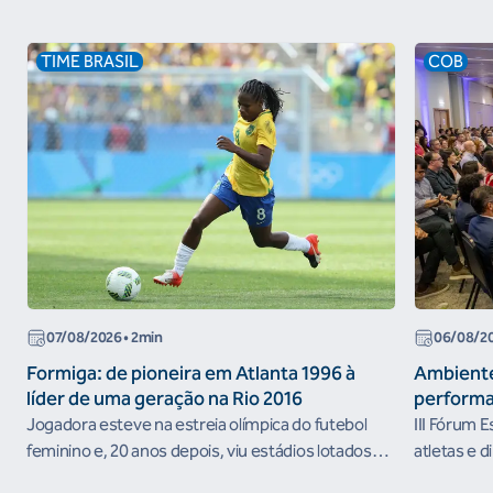
TIME BRASIL
COB
07/08/2026
• 2min
06/08/2
Formiga: de pioneira em Atlanta 1996 à
Ambiente
líder de uma geração na Rio 2016
performa
Jogadora esteve na estreia olímpica do futebol
III Fórum 
feminino e, 20 anos depois, viu estádios lotados
atletas e d
nos Jogos Olímpicos no Brasil
ambientes 