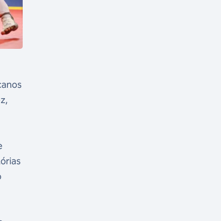
canos
z,
e
e
órias
o