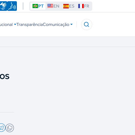
PT
EN
ES
FR
ucional
Transparência
Comunicação
nos