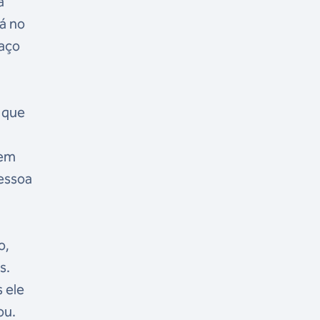
a
á no
faço
 que
 em
pessoa
o,
s.
 ele
ou.