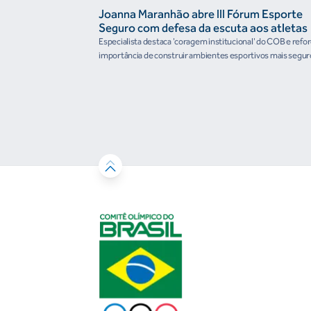
Joanna Maranhão abre III Fórum Esporte
Seguro com defesa da escuta aos atletas
Especialista destaca 'coragem institucional' do COB e refo
importância de construir ambientes esportivos mais segur