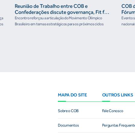
Reunião de Trabalho entre COB e
COB di
Confederações discute governança, Fit for
Fórum
the Future e presença do Brasil em
rça
Encontro reforçou a articulação do Movimento Olímpico
Evento se
organismos internacionais
os
Brasileiro em temas estratégicos para os próximos ciclos
nacionai
MAPA DO SITE
OUTROS LINKS
Sobre o COB
Fale Conosco
Documentos
Perguntas Frequent