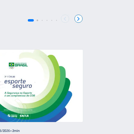
COB
8/2026
• 2min
04/08/2026
• 4 min