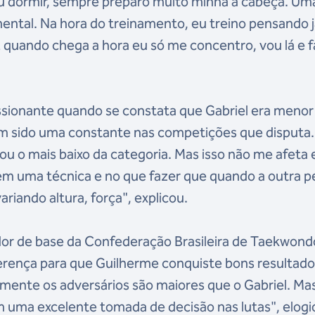
u dormir, sempre preparo muito minha a cabeça. Um
ental. Na hora do treinamento, eu treino pensando j
 quando chega a hora eu só me concentro, vou lá e 
ssionante quando se constata que Gabriel era menor
m sido uma constante nas competições que disputa.
ou o mais baixo da categoria. Mas isso não me afeta
 em uma técnica e no que fazer que quando a outra 
ariando altura, força", explicou.
dor de base da Confederação Brasileira de Taekwond
iferença para que Guilherme conquiste bons resultado
lmente os adversários são maiores que o Gabriel. Mas
 uma excelente tomada de decisão nas lutas", elogi