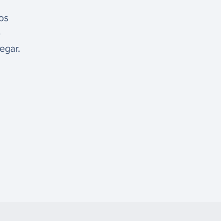
nos
o
egar.