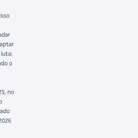
isso
udar
daptar
luta:
ndo o
25, no
o
sado
 2026