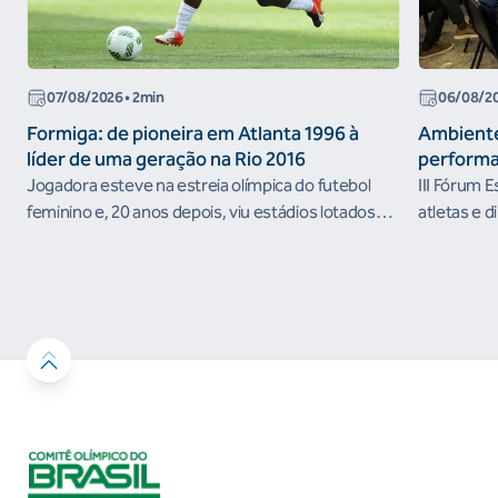
07/08/2026
• 2min
06/08/2
Formiga: de pioneira em Atlanta 1996 à
Ambiente
líder de uma geração na Rio 2016
performa
Jogadora esteve na estreia olímpica do futebol
III Fórum 
feminino e, 20 anos depois, viu estádios lotados
atletas e d
nos Jogos Olímpicos no Brasil
ambientes 
desenvolvi
resultados