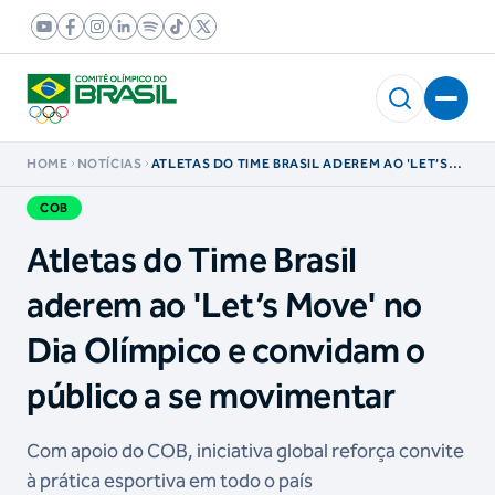
HOME
NOTÍCIAS
ATLETAS DO TIME BRASIL ADEREM AO 'LET’S
MOVE' NO DIA OLÍMPICO E CONVIDAM O
PÚBLICO A SE MOVIMENTAR
COB
Atletas do Time Brasil
aderem ao 'Let’s Move' no
Dia Olímpico e convidam o
público a se movimentar
Com apoio do COB, iniciativa global reforça convite
à prática esportiva em todo o país