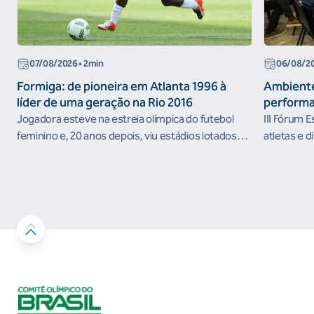
07/08/2026
• 2min
06/08/2
Formiga: de pioneira em Atlanta 1996 à
Ambiente
líder de uma geração na Rio 2016
performa
Jogadora esteve na estreia olímpica do futebol
III Fórum 
feminino e, 20 anos depois, viu estádios lotados
atletas e d
nos Jogos Olímpicos no Brasil
ambientes 
desenvolvi
resultados