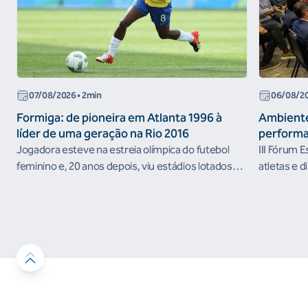
07/08/2026
• 2min
06/08/2
Formiga: de pioneira em Atlanta 1996 à
Ambiente
líder de uma geração na Rio 2016
performa
Jogadora esteve na estreia olímpica do futebol
III Fórum 
feminino e, 20 anos depois, viu estádios lotados
atletas e d
nos Jogos Olímpicos no Brasil
ambientes 
desenvolvi
resultados