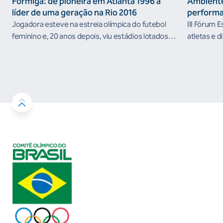
Formiga: de pioneira em Atlanta 1996 à
Ambiente
líder de uma geração na Rio 2016
performa
Jogadora esteve na estreia olímpica do futebol
III Fórum 
feminino e, 20 anos depois, viu estádios lotados
atletas e d
nos Jogos Olímpicos no Brasil
ambientes 
desenvolvi
resultados