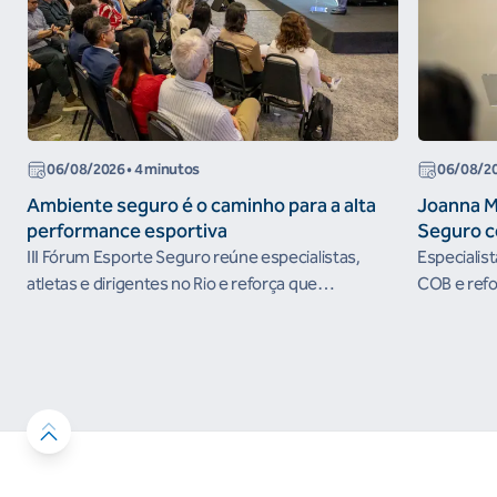
06/08/2026
• 4 minutos
06/08/2
Ambiente seguro é o caminho para a alta
Joanna M
performance esportiva
Seguro c
III Fórum Esporte Seguro reúne especialistas,
Especialis
atletas e dirigentes no Rio e reforça que
COB e refo
ambientes protegidos são condição para o
esportivos
desenvolvimento esportivo e a conquista de
resultados