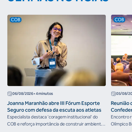
COB
COB
06/08/2026
• 4 minutos
05/08/2
Joanna Maranhão abre III Fórum Esporte
Reunião 
Seguro com defesa da escuta aos atletas
Confeder
the Futur
Especialista destaca 'coragem institucional' do
Encontro r
organism
COB e reforça importância de construir ambientes
Olímpico B
esportivos mais seguros
próximos c