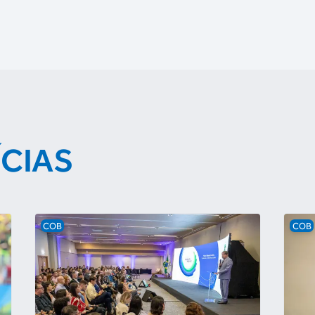
ÍCIAS
COB
COB