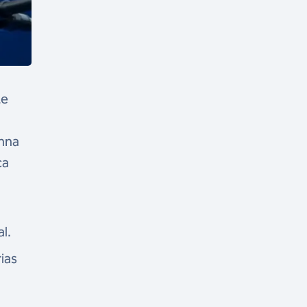
te
anna
ca
l.
ias