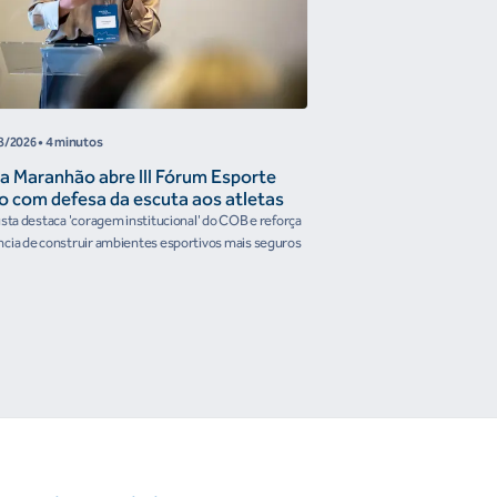
8/2026
• 4 minutos
05/08/2026
• 4 minutos
a Maranhão abre III Fórum Esporte
Reunião de Trabal
o com defesa da escuta aos atletas
Confederações disc
the Future e prese
ista destaca 'coragem institucional' do COB e reforça
Encontro reforçou a artic
organismos intern
cia de construir ambientes esportivos mais seguros
Brasileiro em temas estrat