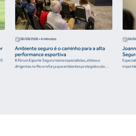
06/08/2026
• 4 minutos
06/0
er
Ambiente seguro é o caminho para a alta
Joann
performance esportiva
Segur
20
III Fórum Esporte Seguro reúne especialistas, atletas e
Especial
dirigentes no Rio e reforça que ambientes protegidos são
importân
condição para o desenvolvimento esportivo e a conquista de
resultados