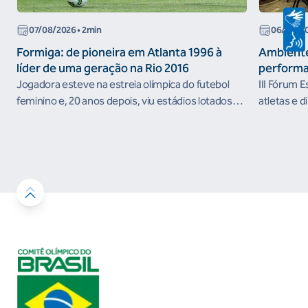
07/08/2026
• 2min
06/08/2
Formiga: de pioneira em Atlanta 1996 à
Ambiente
líder de uma geração na Rio 2016
performa
Jogadora esteve na estreia olímpica do futebol
III Fórum 
feminino e, 20 anos depois, viu estádios lotados
atletas e d
nos Jogos Olímpicos no Brasil
ambientes 
desenvolvi
resultados